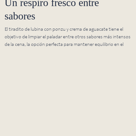
Un respiro fresco entre
sabores
El tiradito de lubina con ponzu y crema de aguacate tiene el
objetivo de limpiar el paladar entre otros sabores más intensos
de la cena, la opción perfecta para mantener equilibrio en el
menú de Nochebuena, funcionando como uno de esos
platos
de Navidad elegantes
que sorprenden sin complicar.
El pescado también tiene su toque final:
Lubina muy fría al cortar.
Ponzu casero con soja, yuzu y sésamo.
Puré de aguacate con lima, AOVE y un toque de
jalapeño.
Un final con personalidad
El steak tartar de chuleta con tuétano y kimchi es la despedida